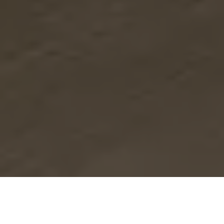
Se alle bilder (
36
)