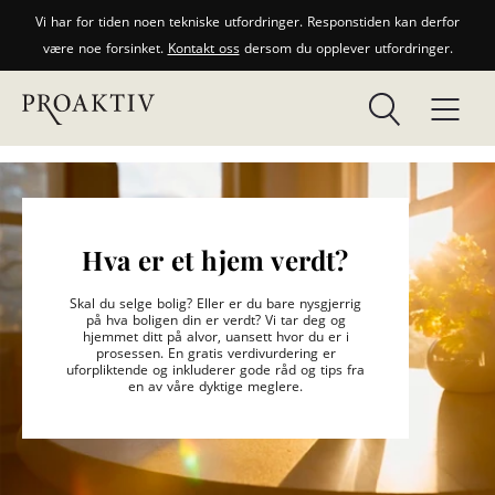
Vi har for tiden noen tekniske utfordringer. Responstiden kan derfor
være noe forsinket.
Kontakt oss
dersom du opplever utfordringer.
Hva er et hjem verdt?
Skal du selge bolig? Eller er du bare nysgjerrig
på hva boligen din er verdt? Vi tar deg og
hjemmet ditt på alvor, uansett hvor du er i
prosessen. En gratis verdivurdering er
uforpliktende og inkluderer gode råd og tips fra
en av våre dyktige meglere.