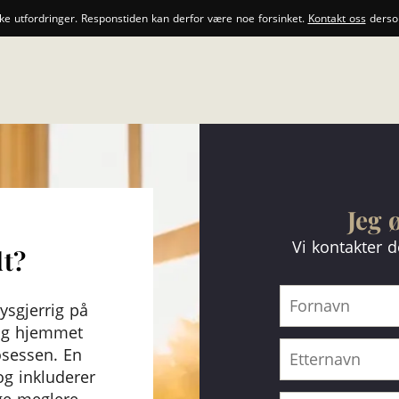
ske utfordringer. Responstiden kan derfor være noe forsinket.
Kontakt oss
dersom
Jeg 
Vi kontakter 
dt?
ysgjerrig på
 og hjemmet
rosessen. En
og inkluderer