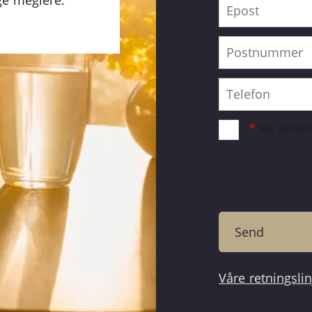
ge meglere.
*
Jeg aksep
Våre retningsli