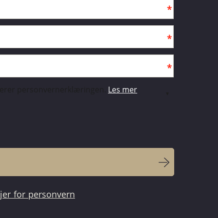
terer personvernerklæringen.
Les mer
njer for personvern