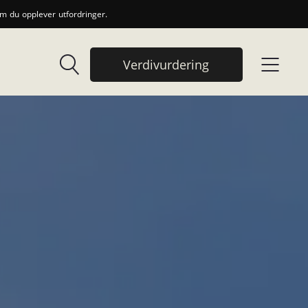
 du opplever utfordringer.
Verdivurdering