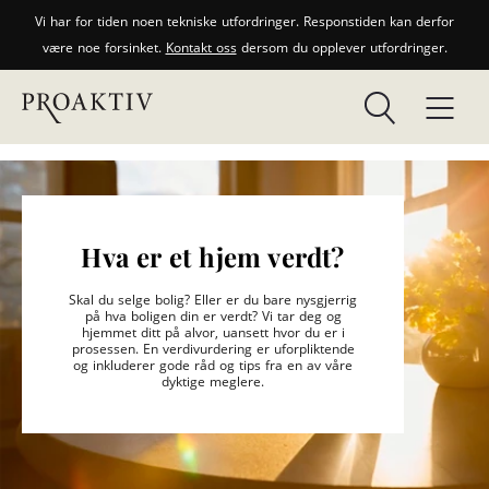
Vi har for tiden noen tekniske utfordringer. Responstiden kan derfor
være noe forsinket.
Kontakt oss
dersom du opplever utfordringer.
Hva er et hjem verdt?
Skal du selge bolig? Eller er du bare nysgjerrig
på hva boligen din er verdt? Vi tar deg og
hjemmet ditt på alvor, uansett hvor du er i
prosessen. En verdivurdering er uforpliktende
og inkluderer gode råd og tips fra en av våre
dyktige meglere.