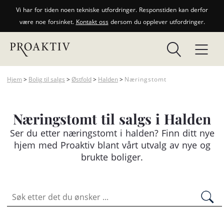
Vi har for tiden noen tekniske utfordringer. Responstiden kan derfor
være noe forsinket.
Kontakt oss
dersom du opplever utfordringer.
Hjem
>
Bolig til salgs
>
Østfold
>
Halden
>
Næringstomt
Næringstomt til salgs i Halden
Ser du etter
næringstomt
i halden? Finn ditt nye
hjem med Proaktiv blant vårt utvalg av nye og
brukte boliger.