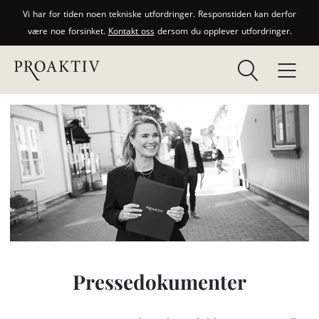
Vi har for tiden noen tekniske utfordringer. Responstiden kan derfor
være noe forsinket.
Kontakt oss
dersom du opplever utfordringer.
Pressedokumenter