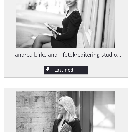
andrea birkeland - fotokreditering studio
hjelm.jpg
Last ned