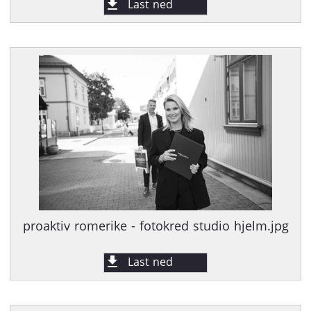
Last ned
proaktiv romerike - fotokred studio hjelm.jpg
Last ned