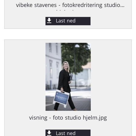
vibeke stavenes - fotokredritering studio
hjelm.jpg
Last ned
visning - foto studio hjelm.jpg
Last ned