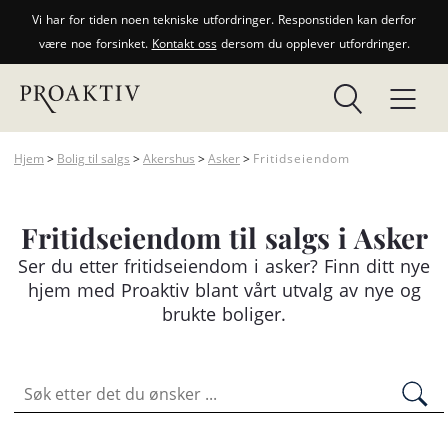
Vi har for tiden noen tekniske utfordringer. Responstiden kan derfor
være noe forsinket.
Kontakt oss
dersom du opplever utfordringer.
Hjem
>
Bolig til salgs
>
Akershus
>
Asker
>
Fritidseiendom
Fritidseiendom til salgs i Asker
Ser du etter
fritidseiendom
i asker? Finn ditt nye
hjem med Proaktiv blant vårt utvalg av nye og
brukte boliger.