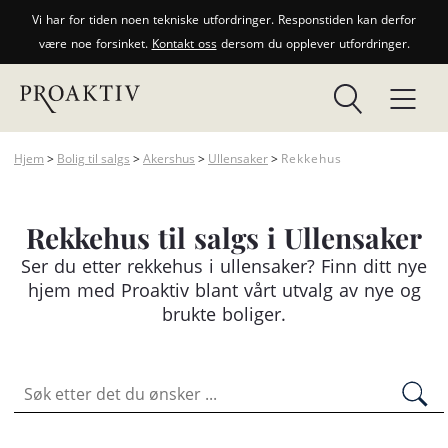
Vi har for tiden noen tekniske utfordringer. Responstiden kan derfor
være noe forsinket.
Kontakt oss
dersom du opplever utfordringer.
Hjem
>
Bolig til salgs
>
Akershus
>
Ullensaker
>
Rekkehus
Rekkehus til salgs i Ullensaker
Ser du etter
rekkehus
i ullensaker? Finn ditt nye
hjem med Proaktiv blant vårt utvalg av nye og
brukte boliger.