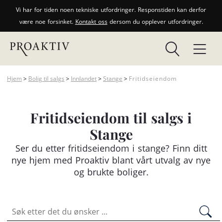
Vi har for tiden noen tekniske utfordringer. Responstiden kan derfor
være noe forsinket.
Kontakt oss
dersom du opplever utfordringer.
Hjem
>
Bolig til salgs
>
Innlandet
>
Stange
>
Fritidseiendom
Fritidseiendom til salgs i
Stange
Ser du etter
fritidseiendom
i stange? Finn ditt
nye hjem med Proaktiv blant vårt utvalg av nye
og brukte boliger.