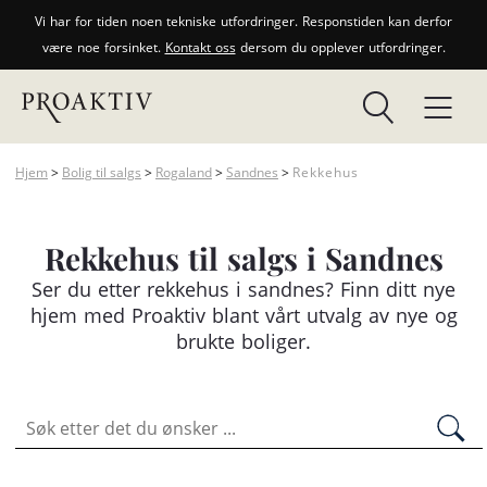
Vi har for tiden noen tekniske utfordringer. Responstiden kan derfor
være noe forsinket.
Kontakt oss
dersom du opplever utfordringer.
Hjem
>
Bolig til salgs
>
Rogaland
>
Sandnes
>
Rekkehus
Rekkehus til salgs i Sandnes
Ser du etter
rekkehus
i sandnes? Finn ditt nye
hjem med Proaktiv blant vårt utvalg av nye og
brukte boliger.