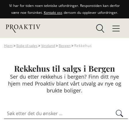
Vi har for tiden noen tekniske utfordringer. Responstiden kan derfor
være noe forsinket.
Kontakt oss
dersom du opplever utfordringer.
Hjem
>
Bolig til salgs
>
Vestland
>
Bergen
>
Rekkehus
Rekkehus til salgs i Bergen
Ser du etter
rekkehus
i bergen? Finn ditt nye
hjem med Proaktiv blant vårt utvalg av nye og
brukte boliger.