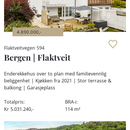
4.890.000,-
Flaktveitvegen 594
Bergen
|
Flaktveit
Enderekkehus over to plan med familievennlig
beliggenhet | Kjøkken fra 2021 | Stor terrasse &
balkong | Garasjeplass
Totalpris:
BRA-i:
Kr
5.031.240,-
114
m²