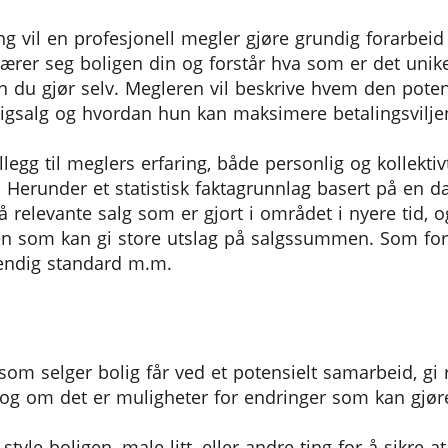
g vil en profesjonell megler gjøre grundig forarbei
ærer seg boligen din og forstår hva som er det unike
du gjør selv. Megleren vil beskrive hvem den potens
boligsalg og hvordan hun kan maksimere betalingsvilj
illegg til meglers erfaring, både personlig og kollekti
runder et statistisk faktagrunnlag basert på en dat
 relevante salg som er gjort i området i nyere tid, og
en som kan gi store utslag på salgssummen. Som for 
vendig standard m.m.
 av bolig
om selger bolig får ved et potensielt samarbeid, gi rå
, og om det er muligheter for endringer som kan gjøre
 style boligen, male litt, eller andre ting for å sikre a