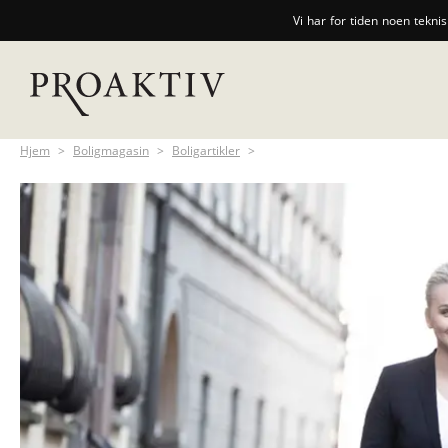
Vi har for tiden noen tekni
Hjem
>
Boligmagasin
>
Boligartikler
>