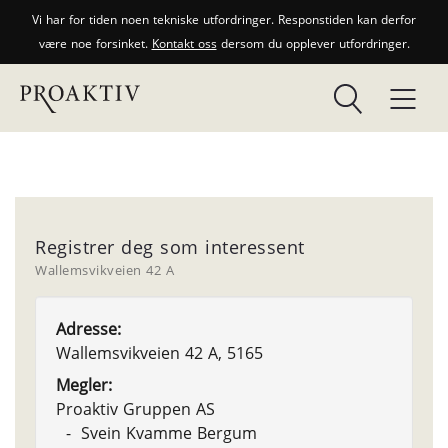
Vi har for tiden noen tekniske utfordringer. Responstiden kan derfor
være noe forsinket.
Kontakt oss
dersom du opplever utfordringer.
Registrer deg som interessent
Wallemsvikveien 42 A
Adresse:
Wallemsvikveien 42 A, 5165
Megler:
Proaktiv Gruppen AS
- Svein Kvamme Bergum