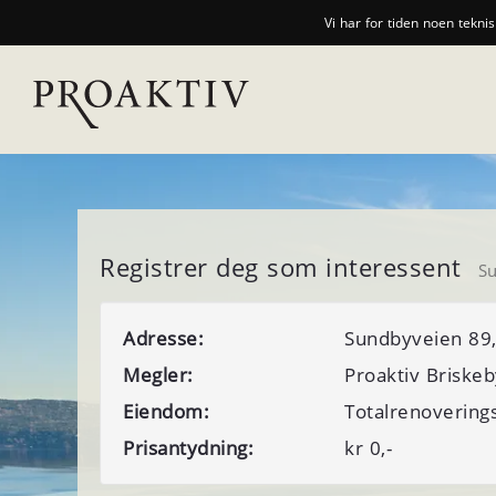
Vi har for tiden noen tekni
Registrer deg som interessent
Su
Adresse:
Sundbyveien 89,
Megler:
Proaktiv Briskeb
Eiendom:
Totalrenovering
Prisantydning:
kr
0,-