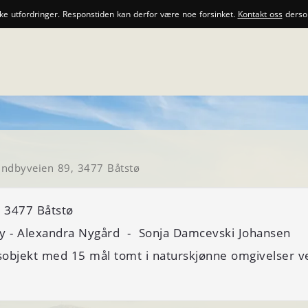
ske utfordringer. Responstiden kan derfor være noe forsinket.
Kontakt oss
dersom
ndbyveien 89, 3477 Båtstø
 3477 Båtstø
y -
Alexandra Nygård
- Sonja Damcevski Johansen
sobjekt med 15 mål tomt i naturskjønne omgivelser ved