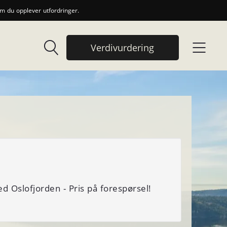
 du opplever utfordringer.
Verdivurdering
 Oslofjorden - Pris på forespørsel!