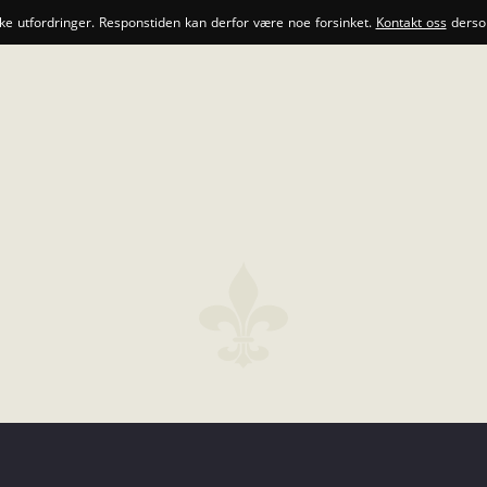
ske utfordringer. Responstiden kan derfor være noe forsinket.
Kontakt oss
dersom