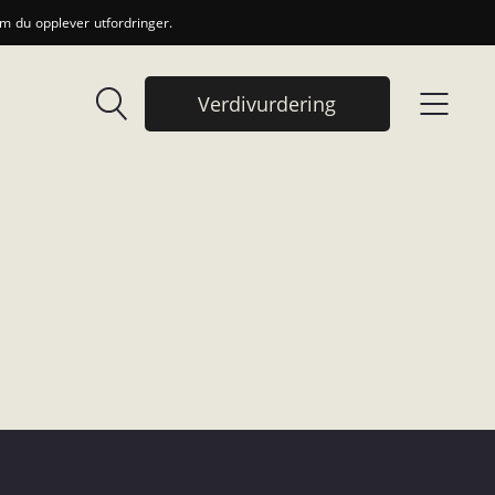
 du opplever utfordringer.
Verdivurdering