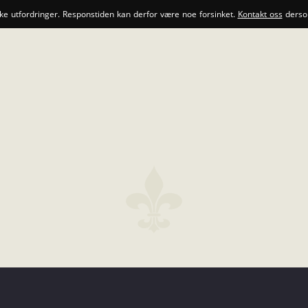
ske utfordringer. Responstiden kan derfor være noe forsinket.
Kontakt oss
dersom