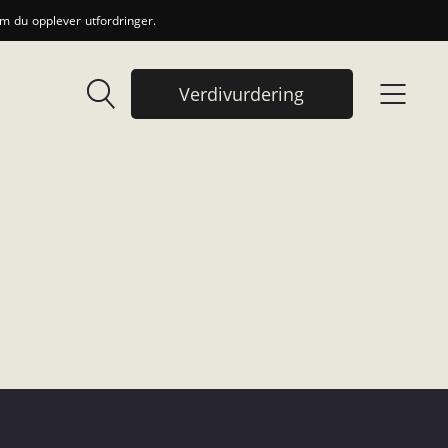
 du opplever utfordringer.
Verdivurdering