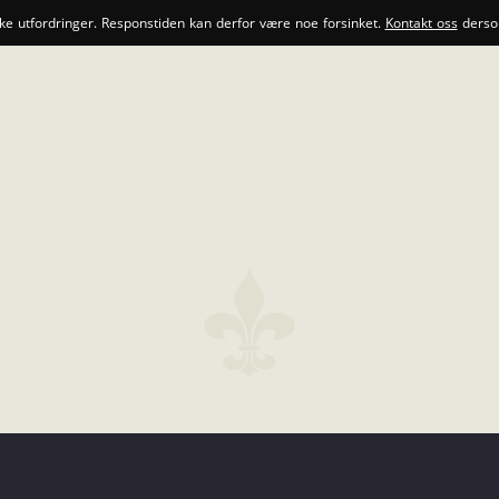
ske utfordringer. Responstiden kan derfor være noe forsinket.
Kontakt oss
dersom