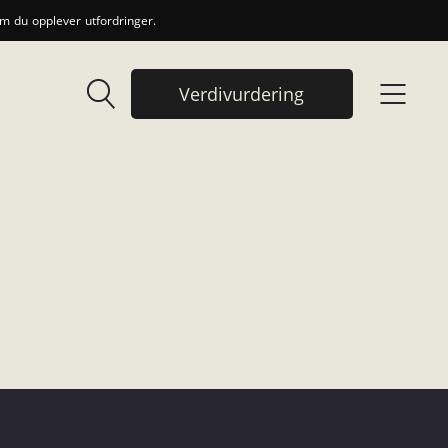
 du opplever utfordringer.
Verdivurdering