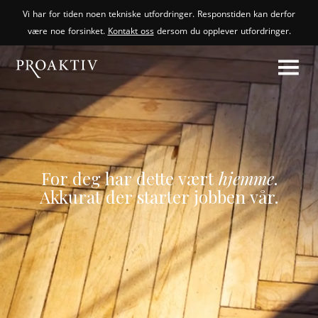
Vi har for tiden noen tekniske utfordringer. Responstiden kan derfor
være noe forsinket.
Kontakt oss
dersom du opplever utfordringer.
For deg har dette vært
hjemme
.
Akkurat der starter jobben vår.