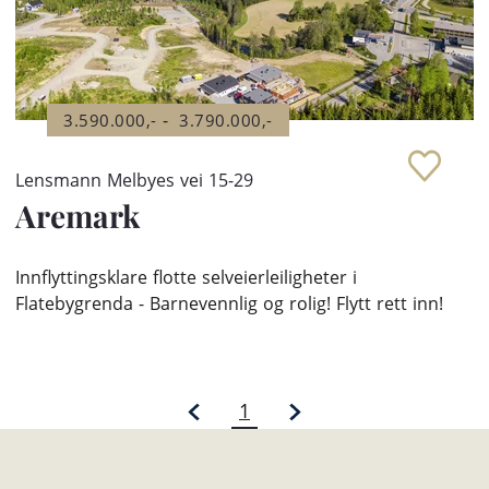
-
3.590.000,-
3.790.000,-
Lensmann Melbyes vei 15-29
Aremark
Innflyttingsklare flotte selveierleiligheter i
Flatebygrenda - Barnevennlig og rolig! Flytt rett inn!
1