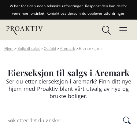
Vi har for tiden noen tekniske utfordringer. Responstiden kan derfor
være noe forsinket.
Kontakt oss
dersom du opplever utfordringer.
Hjem
>
Bolig til salgs
>
Østfold
>
Aremark
>
Eierseksjon
Eierseksjon til salgs i Aremark
Ser du etter
eierseksjon
i aremark? Finn ditt nye
hjem med Proaktiv blant vårt utvalg av nye og
brukte boliger.