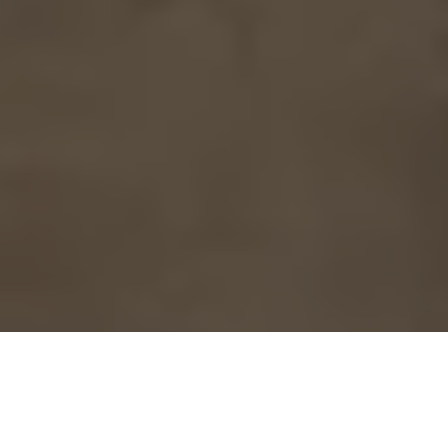
Se alle bilder (
26
)