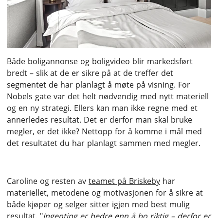
Både boligannonse og boligvideo blir markedsført
bredt – slik at de er sikre på at de treffer det
segmentet de har planlagt å møte på visning. For
Nobels gate var det helt nødvendig med nytt materiell
og en ny strategi. Ellers kan man ikke regne med et
annerledes resultat. Det er derfor man skal bruke
megler, er det ikke? Nettopp for å komme i mål med
det resultatet du har planlagt sammen med megler.
Caroline og resten av
teamet på Briskeby
har
materiellet, metodene og motivasjonen for å sikre at
både kjøper og selger sitter igjen med best mulig
resultat. "
Ingenting er bedre enn å bo riktig – derfor er