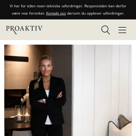
Vi har for tiden noen tekniske utfordringer. Responstiden kan derfor
være noe forsinket.
Kontakt oss
dersom du opplever utfordringer.