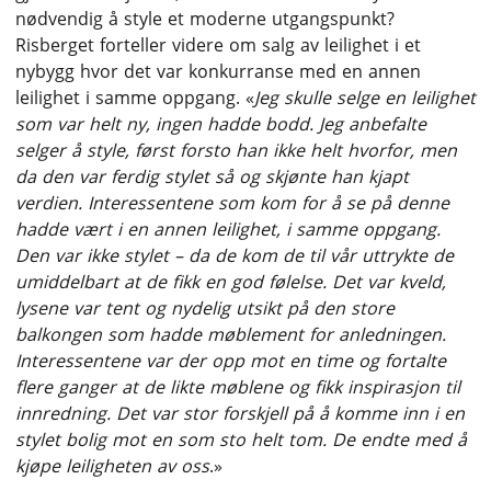
nødvendig å style et moderne utgangspunkt?
Risberget forteller videre om salg av leilighet i et
nybygg hvor det var konkurranse med en annen
leilighet i samme oppgang. «
Jeg skulle selge en leilighet
som var helt ny, ingen hadde bodd. Jeg anbefalte
selger å style, først forsto han ikke helt hvorfor, men
da den var ferdig stylet så og skjønte han kjapt
verdien. Interessentene som kom for å se på denne
hadde vært i en annen leilighet, i samme oppgang.
Den var ikke stylet – da de kom de til vår uttrykte de
umiddelbart at de fikk en god følelse. Det var kveld,
lysene var tent og nydelig utsikt på den store
balkongen som hadde møblement for anledningen.
Interessentene var der opp mot en time og fortalte
flere ganger at de likte møblene og fikk inspirasjon til
innredning. Det var stor forskjell på å komme inn i en
stylet bolig mot en som sto helt tom. De endte med å
kjøpe leiligheten av oss
.»