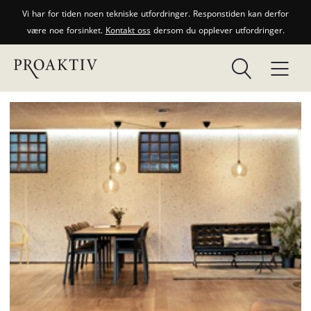
Vi har for tiden noen tekniske utfordringer. Responstiden kan derfor
være noe forsinket.
Kontakt oss
dersom du opplever utfordringer.