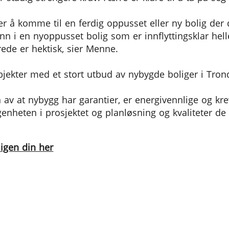
r å komme til en ferdig oppusset eller ny bolig der d
n i en nyoppusset bolig som er innflyttingsklar hel
ede er hektisk, sier Menne.
jekter med et stort utbud av nybygde boliger i Tro
 av at nybygg har garantier, er energivennlige og kr
iggenheten i prosjektet og planløsning og kvaliteter 
ligen din her