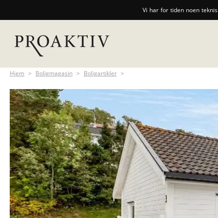
Vi har for tiden noen tekni
Hjem
>
Boligmagasin
>
Boligartikler
>