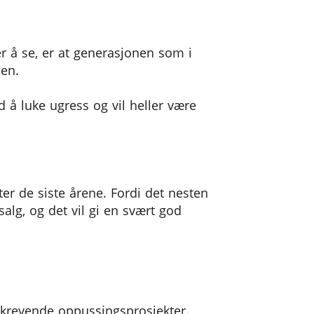
r å se, er at generasjonen som i
den.
d å luke ugress og vil heller være
ter de siste årene. Fordi det nesten
alg, og det vil gi en svært god
eg krevende oppussingsprosjekter.