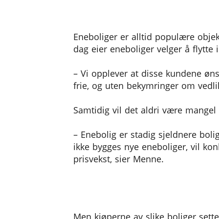
Eneboliger alltid etterspur
Eneboliger er alltid populære obje
dag eier eneboliger velger å flytte 
– Vi opplever at disse kundene ønsk
frie, og uten bekymringer om vedl
Samtidig vil det aldri være mangel 
– Enebolig er stadig sjeldnere boli
ikke bygges nye eneboliger, vil kon
prisvekst, sier Menne.
Kresne trøndere
Men kjøperne av slike boliger sette