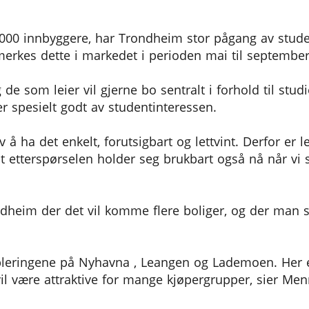
000 innbyggere, har Trondheim stor pågang av stude
g merkes dette i markedet i perioden mai til september
e som leier vil gjerne bo sentralt i forhold til stud
 spesielt godt av studentinteressen.
 å ha det enkelt, forutsigbart og lettvint. Derfor er 
 at etterspørselen holder seg brukbart også nå når vi
dheim der det vil komme flere boliger, og der man 
ableringene på Nyhavna , Leangen og Lademoen. Her e
l være attraktive for mange kjøpergrupper, sier Men