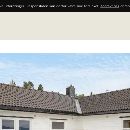
ske utfordringer. Responstiden kan derfor være noe forsinket.
Kontakt oss
dersom