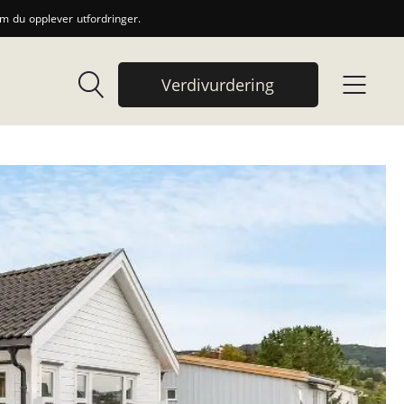
 du opplever utfordringer.
Verdivurdering