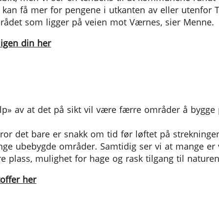
de kan få mer for pengene i utkanten av eller utenfor 
området som ligger på veien mot Værnes, sier Menne.
ligen din her
lp» av at det på sikt vil være færre områder å bygg
tror det bare er snakk om tid før løftet på strekninge
ge ubebygde områder. Samtidig ser vi at mange er vill
dre plass, mulighet for hage og rask tilgang til naturen
offer her