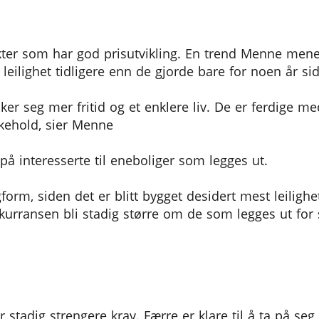
te
kter som har god prisutvikling. En trend Menne mene
i leilighet tidligere enn de gjorde bare for noen år si
er seg mer fritid og et enklere liv. De er ferdige me
ikehold, sier Menne
på interesserte til eneboliger som legges ut.
gform, siden det er blitt bygget desidert mest leilighe
kurransen bli stadig større om de som legges ut for s
r stadig strengere krav. Færre er klare til å ta på s