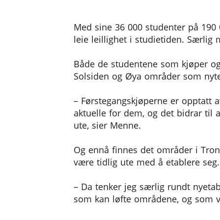
Mange studenter
Med sine 36 000 studenter på 190 
leie leillighet i studietiden. Særli
Både de studentene som kjøper og d
Solsiden og Øya områder som nyter
– Førstegangskjøperne er opptatt av
aktuelle for dem, og det bidrar til
ute, sier Menne.
Og ennå finnes det områder i Tron
være tidlig ute med å etablere seg.
– Da tenker jeg særlig rundt nyet
som kan løfte områdene, og som vi