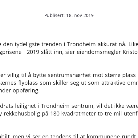
Publisert: 18. nov 2019
kje den tydeligste trenden i Trondheim akkurat nå. Li
isene i 2019 slått inn, sier eiendomsmegler Kristof
er villig til å bytte sentrumsnærhet mot større plass 
Værnes flyplass som skiller seg ut som attraktive o
nder oppføring.
drats leilighet i Trondheim sentrum, vil det ikke være
ny rekkehusbolig på 180 kvadratmeter to-tre mil uten
bilt, men vi ser en tendens til at kommunene rundt T