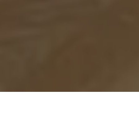
Se alle bilder (
27
)