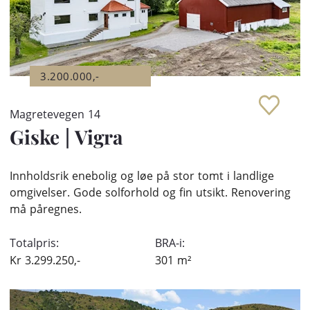
3.200.000,-
Magretevegen 14
Giske
|
Vigra
Innholdsrik enebolig og løe på stor tomt i landlige
omgivelser. Gode solforhold og fin utsikt. Renovering
må påregnes.
Totalpris:
BRA-i:
Kr
3.299.250,-
301
m²