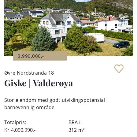
3.990.000,-
Øvre Nordstranda 18
Giske
|
Valderøya
Stor eiendom med godt utviklingspotensial i
barnevennlig område
Totalpris:
BRA-i:
Kr
4.090.990,-
312
m²