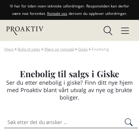
Vi har for tiden noen tekniske utfordringer. Responstiden kan derfor
være noe forsinket.
Kontakt oss
dersom du opplever utfordringer.
Hjem
>
Bolig til salgs
>
Møre og romsdal
>
Giske
>
Enebolig
Enebolig til salgs i Giske
Ser du etter
enebolig
i giske? Finn ditt nye hjem
med Proaktiv blant vårt utvalg av nye og brukte
boliger.