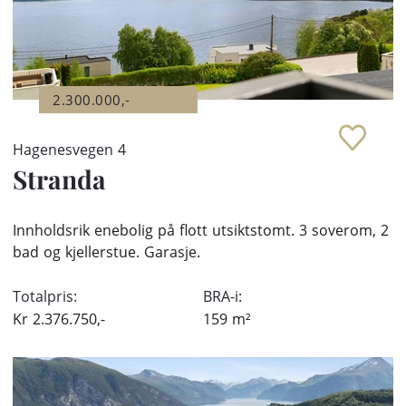
2.300.000,-
Hagenesvegen 4
Stranda
Innholdsrik enebolig på flott utsiktstomt. 3 soverom, 2
bad og kjellerstue. Garasje.
Totalpris:
BRA-i:
Kr
2.376.750,-
159
m²