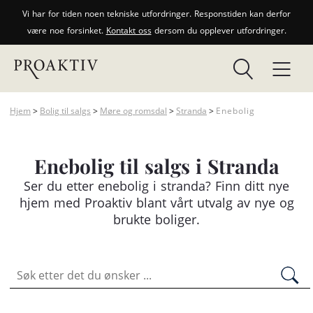
Vi har for tiden noen tekniske utfordringer. Responstiden kan derfor
være noe forsinket.
Kontakt oss
dersom du opplever utfordringer.
Hjem
>
Bolig til salgs
>
Møre og romsdal
>
Stranda
>
Enebolig
Enebolig til salgs i Stranda
Ser du etter
enebolig
i stranda? Finn ditt nye
hjem med Proaktiv blant vårt utvalg av nye og
brukte boliger.