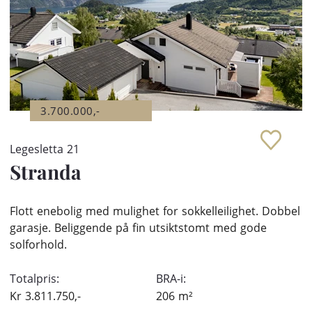
3.700.000,-
Legesletta 21
Stranda
Flott enebolig med mulighet for sokkelleilighet. Dobbel
garasje. Beliggende på fin utsiktstomt med gode
solforhold.
Totalpris:
BRA-i:
Kr
3.811.750,-
206
m²