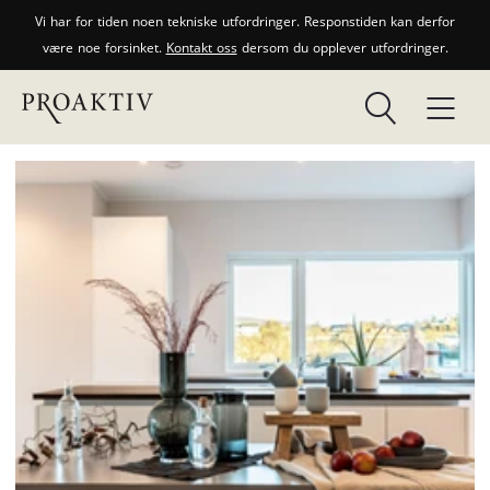
Vi har for tiden noen tekniske utfordringer. Responstiden kan derfor
være noe forsinket.
Kontakt oss
dersom du opplever utfordringer.