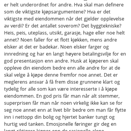
er helt underordnet for andre. Hva skal man definere
som de viktigste kjøpsargumentene? Hva er det
viktigste med eiendommen når det gjelder opplevelse
av verdi? Er det antallet soverom? Det byggtekniske?
Heis, peis, uteplass, utsikt, garasje, hage eller noe helt
annet? Noen faller for et flott kjøkken, mens andre
elsker at det er badekar. Noen elsker farger og
innredning og har en langt høyere betalingsvilje for en
god presentasjon enn andre. Husk at kjøperen skal
oppleve din eiendom bedre enn alle andre for at de
skal velge å kjøpe denne fremfor noe annet. Det er
meglerens ansvar å få frem disse grunnene klart og
tydelig for alle som kan være interesserte i å kjøpe
eiendommen. En god pris får man når alt stemmer,
superprisen får man når noen virkelig ikke kan se for
seg noe annet enn at livet blir bedre om man får flytte
inn i nettopp din bolig og hjertet banker tungt og
hurtig ved tanken. Emosjonelle føringer gir deg en