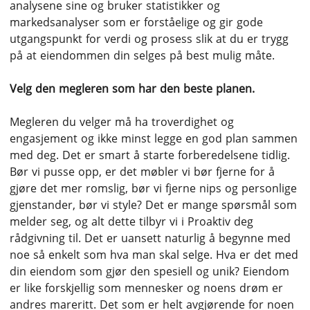
analysene sine og bruker statistikker og
markedsanalyser som er forståelige og gir gode
utgangspunkt for verdi og prosess slik at du er trygg
på at eiendommen din selges på best mulig måte.
Velg den megleren som har den beste planen.
Megleren du velger må ha troverdighet og
engasjement og ikke minst legge en god plan sammen
med deg. Det er smart å starte forberedelsene tidlig.
Bør vi pusse opp, er det møbler vi bør fjerne for å
gjøre det mer romslig, bør vi fjerne nips og personlige
gjenstander, bør vi style? Det er mange spørsmål som
melder seg, og alt dette tilbyr vi i Proaktiv deg
rådgivning til. Det er uansett naturlig å begynne med
noe så enkelt som hva man skal selge. Hva er det med
din eiendom som gjør den spesiell og unik? Eiendom
er like forskjellig som mennesker og noens drøm er
andres mareritt. Det som er helt avgjørende for noen