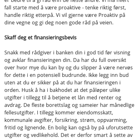
er bedre til å gi råd enn de fleste andre. Vi må hvert
fall starte med å være proaktive - tenke riktig først,
handle riktig etterpå. Vi vil gjerne være Proaktiv på
dine vegne og gi deg noen gode råd på veien.
Skaff deg et finansieringsbevis
Snakk med rådgiver i banken din i god tid før visning
og avklar finansieringen din. Da har du full oversikt
over hvor mye du kan by og du slipper å være nervøs
for dette i en potensiell budrunde. Ikke legg inn bud
uten at du er sikker på at du har finansieringen i
orden. Husk å ha i bakhodet at det påløper ulike
utgifter i tillegg til å betjene et lån med renter og
avdrag. De fleste borettslag og sameier har månedlige
fellesutgifter. I tillegg kommer eiendomsskatt,
kommunale avgifter, forsikring, strøm, oppvarming,
fritid og lignende. En bolig kan også by på uforutsette
utgifter og vedlikehold. Det er derfor smart å sette av