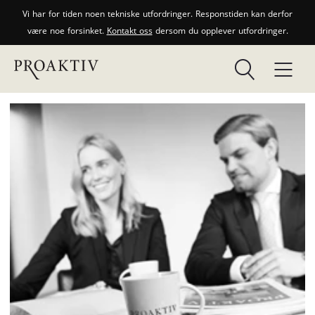
Vi har for tiden noen tekniske utfordringer. Responstiden kan derfor
være noe forsinket.
Kontakt oss
dersom du opplever utfordringer.