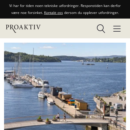
Vi har for tiden noen tekniske utfordringer. Responstiden kan derfor
være noe forsinket.
Kontakt oss
dersom du opplever utfordringer.