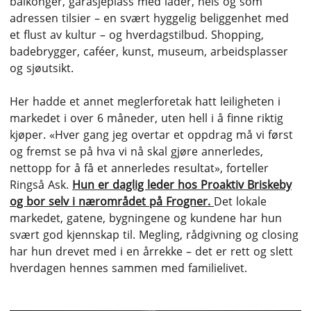
balkonger, garasjeplass med lader, heis og som
adressen tilsier – en svært hyggelig beliggenhet med
et flust av kultur – og hverdagstilbud. Shopping,
badebrygger, caféer, kunst, museum, arbeidsplasser
og sjøutsikt.
Her hadde et annet meglerforetak hatt leiligheten i
markedet i over 6 måneder, uten hell i å finne riktig
kjøper. «Hver gang jeg overtar et oppdrag må vi først
og fremst se på hva vi nå skal gjøre annerledes,
nettopp for å få et annerledes resultat», forteller
Ringså Ask.
Hun er daglig leder hos Proaktiv Briskeby
og bor selv i nærområdet på Frogner.
Det lokale
markedet, gatene, bygningene og kundene har hun
svært god kjennskap til. Megling, rådgivning og closing
har hun drevet med i en årrekke – det er rett og slett
hverdagen hennes sammen med familielivet.