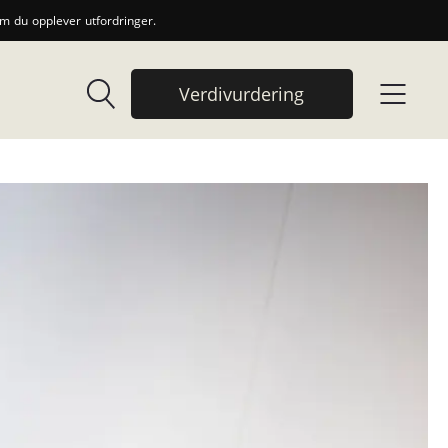
 du opplever utfordringer.
Verdivurdering