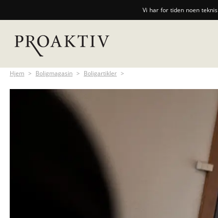
Vi har for tiden noen tekni
Hjem
>
Boligmagasin
>
Boligartikler
>