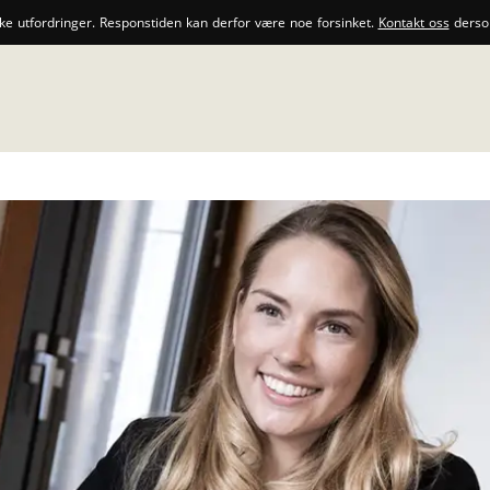
ske utfordringer. Responstiden kan derfor være noe forsinket.
Kontakt oss
dersom