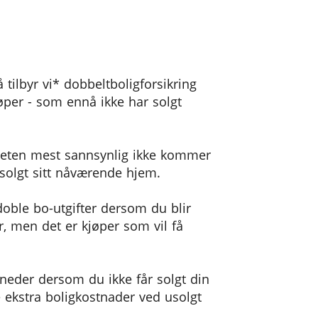
 tilbyr vi* dobbeltboligforsikring
øper - som ennå ikke har solgt
heten mest sannsynlig ikke kommer
r solgt sitt nåværende hjem.
 doble bo-utgifter dersom du blir
, men det er kjøper som vil få
åneder dersom du ikke får solgt din
e ekstra boligkostnader ved usolgt