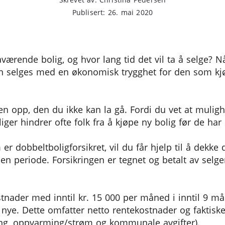
Publisert: 26. mai 2020
værende bolig, og hvor lang tid det vil ta å selge? Nå
igen selges med en økonomisk trygghet for den som kj
 opp, den du ikke kan la gå. Fordi du vet at mulig
liger hindrer ofte folk fra å kjøpe ny bolig før de ha
er dobbeltboligforsikret, vil du får hjelp til å dekke
 periode. Forsikringen er tegnet og betalt av selger
stnader med inntil kr. 15 000 per måned i inntil 9 m
 nye. Dette omfatter netto rentekostnader og faktisk
kring, oppvarming/strøm og kommunale avgifter).