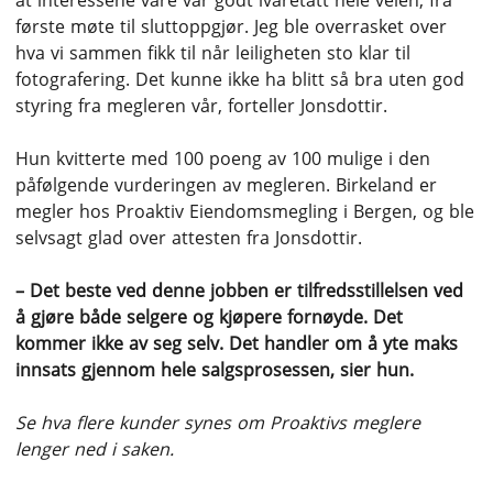
at interessene våre var godt ivaretatt hele veien, fra
første møte til sluttoppgjør. Jeg ble overrasket over
hva vi sammen fikk til når leiligheten sto klar til
fotografering. Det kunne ikke ha blitt så bra uten god
styring fra megleren vår, forteller Jonsdottir.
Hun kvitterte med 100 poeng av 100 mulige i den
påfølgende vurderingen av megleren. Birkeland er
megler hos Proaktiv Eiendomsmegling i Bergen, og ble
selvsagt glad over attesten fra Jonsdottir.
– Det beste ved denne jobben er tilfredsstillelsen ved
å gjøre både selgere og kjøpere fornøyde. Det
kommer ikke av seg selv. Det handler om å yte maks
innsats gjennom hele salgsprosessen, sier hun.
Se hva flere kunder synes om Proaktivs meglere
lenger ned i saken.