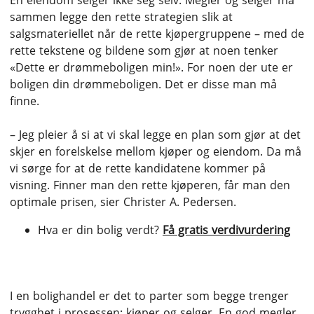
En eiendom selger ikke seg selv. Megler og selger må
sammen legge den rette strategien slik at
salgsmateriellet når de rette kjøpergruppene – med de
rette tekstene og bildene som gjør at noen tenker
«Dette er drømmeboligen min!». For noen der ute er
boligen din drømmeboligen. Det er disse man må
finne.
– Jeg pleier å si at vi skal legge en plan som gjør at det
skjer en forelskelse mellom kjøper og eiendom. Da må
vi sørge for at de rette kandidatene kommer på
visning. Finner man den rette kjøperen, får man den
optimale prisen, sier Christer A. Pedersen.
Hva er din bolig verdt?
Få gratis verdivurdering
3. Skap trygghet
I en bolighandel er det to parter som begge trenger
trygghet i prosessen; kjøper og selger. En god megler