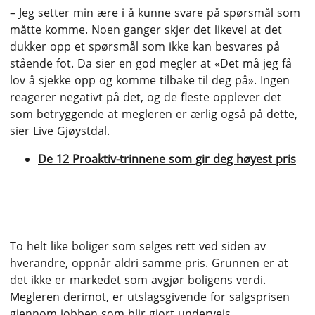
– Jeg setter min ære i å kunne svare på spørsmål som
måtte komme. Noen ganger skjer det likevel at det
dukker opp et spørsmål som ikke kan besvares på
stående fot. Da sier en god megler at «Det må jeg få
lov å sjekke opp og komme tilbake til deg på». Ingen
reagerer negativt på det, og de fleste opplever det
som betryggende at megleren er ærlig også på dette,
sier Live Gjøystdal.
De 12 Proaktiv-trinnene som gir deg høyest pris
5. Budrunden avgjør
To helt like boliger som selges rett ved siden av
hverandre, oppnår aldri samme pris. Grunnen er at
det ikke er markedet som avgjør boligens verdi.
Megleren derimot, er utslagsgivende for salgsprisen
gjennom jobben som blir gjort underveis.