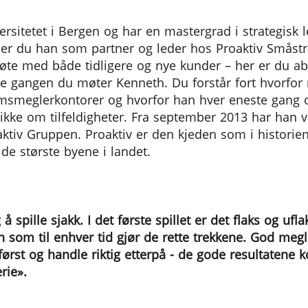
ersitetet i Bergen og har en mastergrad i strategisk 
nner du han som partner og leder hos Proaktiv Smås
 møte med både tidligere og nye kunder – her er du a
ste gangen du møter Kenneth. Du forstår fort hvorfo
msmeglerkontorer og hvorfor han hver eneste gang o
 ikke om tilfeldigheter. Fra september 2013 har han 
iv Gruppen. Proaktiv er den kjeden som i historien 
de største byene i landet.
g å spille sjakk. I det første spillet er det flaks og u
som til enhver tid gjør de rette trekkene. God megli
 først og handle riktig etterpå - de gode resultatene 
erie».