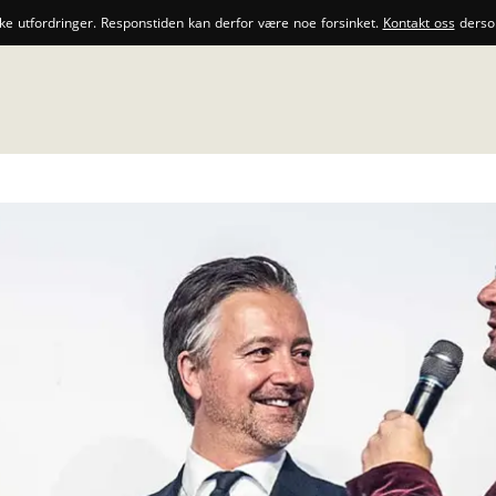
ske utfordringer. Responstiden kan derfor være noe forsinket.
Kontakt oss
dersom