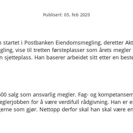
Publisert: 05. feb 2020
om startet i Postbanken Eiendomsmegling, deretter A
ng, vise til tretten førsteplasser som årets megler på 
n sjetteplass. Han baserer arbeidet sitt etter en bes
00 salg som ansvarlig megler. Fag- og kompetansemes
glerjobben for å være verdifull rådgivning. Han er 
lgerne som gjør. Nettopp derfor skal han skal være en