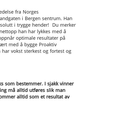
ledelse fra Norges
trandgaten i Bergen sentrum. Han
bsolutt i trygge hender! Du merker
r nettopp han har lykkes med å
ppnår optimale resultater på
vært med å bygge Proaktiv
har vokst sterkest og fortest og
flaks som bestemmer. I sjakk vinner
ng må alltid utføres slik man
kommer alltid som et resultat av