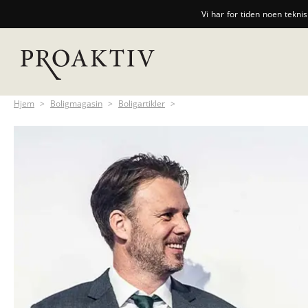
Vi har for tiden noen tekni
Hjem
>
Boligmagasin
>
Boligartikler
>