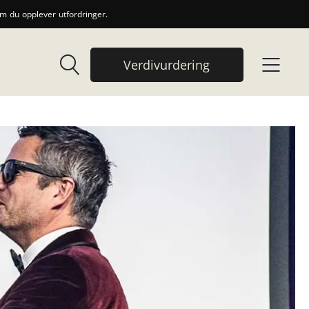
 du opplever utfordringer.
Verdivurdering