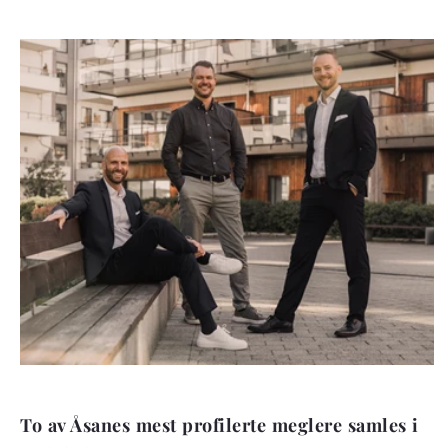
To av Åsanes mest profilerte meglere samles i