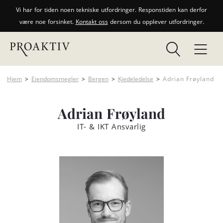
Vi har for tiden noen tekniske utfordringer. Responstiden kan derfor
være noe forsinket.
Kontakt oss
dersom du opplever utfordringer.
Hjem
>
Eiendomsmegler
>
Bergen
>
Kjedeledelse
>
Adrian Frøyland
Adrian Frøyland
IT- & IKT Ansvarlig