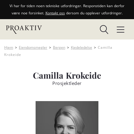
Vi har for tiden noen tekniske utfordringer. Responstiden kan derfor
være noe forsinket.
Kontakt oss
dersom du opplever utfordringer.
Hjem
>
Eiendomsmegler
>
Bergen
>
Kjedeledelse
>
Camilla
Krokeide
Camilla Krokeide
Prosjektleder