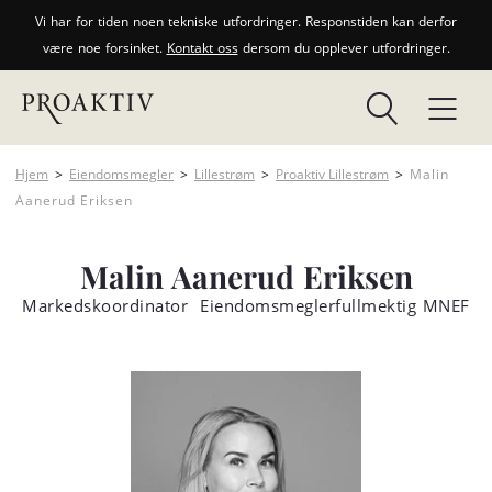
Vi har for tiden noen tekniske utfordringer. Responstiden kan derfor
være noe forsinket.
Kontakt oss
dersom du opplever utfordringer.
Hjem
>
Eiendomsmegler
>
Lillestrøm
>
Proaktiv Lillestrøm
>
Malin
Aanerud Eriksen
Malin Aanerud Eriksen
Markedskoordinator ­ Eiendomsmeglerfullmektig MNEF