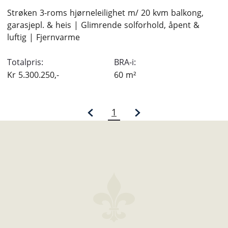
Strøken 3-roms hjørneleilighet m/ 20 kvm balkong,
garasjepl. & heis | Glimrende solforhold, åpent &
luftig | Fjernvarme
Totalpris:
BRA-i:
Kr
5.300.250,-
60
m²
1