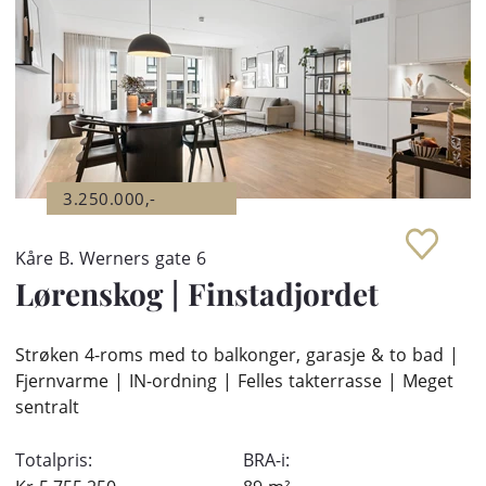
3.250.000,-
Kåre B. Werners gate 6
Lørenskog
|
Finstadjordet
Strøken 4-roms med to balkonger, garasje & to bad |
Fjernvarme | IN-ordning | Felles takterrasse | Meget
sentralt
Totalpris:
BRA-i: