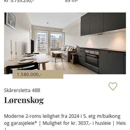
Kr
5.755.250,-
89
m²
1.580.000,-
Skårersletta 48B
Lørenskog
Moderne 2-roms leilighet fra 2024 i 5. etg m/balkong
og garasjeleie* | Mulighet for kr. 3037,- i husleie | Heis