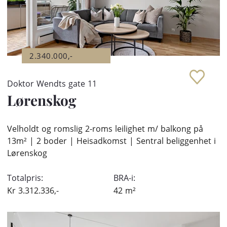
2.340.000,-
Doktor Wendts gate 11
Lørenskog
Velholdt og romslig 2-roms leilighet m/ balkong på
13m² | 2 boder | Heisadkomst | Sentral beliggenhet i
Lørenskog
Totalpris:
BRA-i:
Kr
3.312.336,-
42
m²