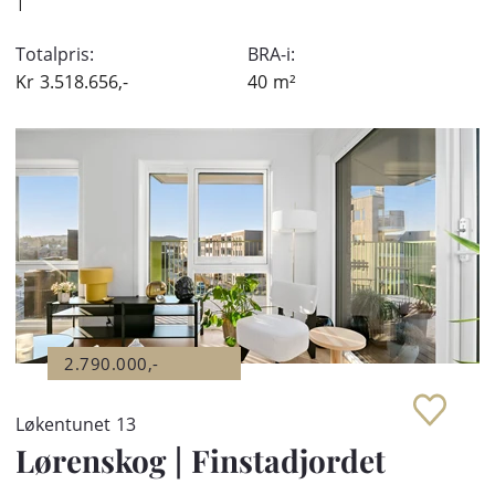
|
Totalpris:
BRA-i:
Kr
3.518.656,-
40
m²
2.790.000,-
Løkentunet 13
Lørenskog
|
Finstadjordet