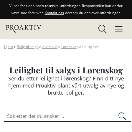
Vi har for tiden noen tekniske utfordringer. Responstiden kan derfor
være noe forsinket.
Kontakt oss
dersom du opplever utfordringer.
Hjem
>
Bolig til salgs
>
Akershus
>
Lørenskog
>
Leilighet
Leilighet til salgs i Lørenskog
Ser du etter
leilighet
i lørenskog? Finn ditt nye
hjem med Proaktiv blant vårt utvalg av nye og
brukte boliger.