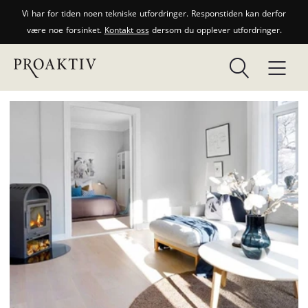
Vi har for tiden noen tekniske utfordringer. Responstiden kan derfor
være noe forsinket.
Kontakt oss
dersom du opplever utfordringer.