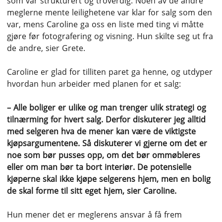
som var strukturert og troverdig. Noen av de andre
meglerne mente leilighetene var klar for salg som den
var, mens Caroline ga oss en liste med ting vi måtte
gjøre før fotografering og visning. Hun skilte seg ut fra
de andre, sier Grete.
Caroline er glad for tilliten paret ga henne, og utdyper
hvordan hun arbeider med planen for et salg:
– Alle boliger er ulike og man trenger ulik strategi og
tilnærming for hvert salg. Derfor diskuterer jeg alltid
med selgeren hva de mener kan være de viktigste
kjøpsargumentene. Så diskuterer vi gjerne om det er
noe som bør pusses opp, om det bør ommøbleres
eller om man bør ta bort interiør. De potensielle
kjøperne skal ikke kjøpe selgerens hjem, men en bolig
de skal forme til sitt eget hjem, sier Caroline.
Hun mener det er meglerens ansvar å få frem