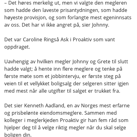
– Det høres merkelig ut, men vi valgte den megleren
som hadde den laveste prisantydningen, som hadde
høyeste provisjon, og som forlangte mest egeninnsats
av oss. Det har vi ikke angret på, sier Johnny.
Det var Caroline Ringså Ask i Proaktiv som vant
oppdraget.
Uavhengig av hvilken megler Johnny og Grete til slutt
hadde valgt; å hente inn flere meglere og tenke på
første møte som et jobbintervju, er første steg på
veien til et vellykket boligsalg der selgeren sitter igjen
med mest når alle utgifter til salget er trukket fra.
Det sier Kenneth Aadland, en av Norges mest erfarne
og prisbelønte eiendomsmeglere. Sammen med
kolleger i meglerkjeden Proaktiv gir han fem råd som
hjelper deg til å velge riktig megler når du skal selge
boligen din.