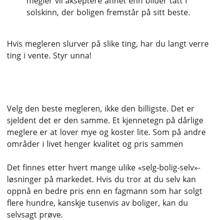
megler vil akseptere annet enn bilder tatt i
solskinn, der boligen fremstår på sitt beste.
Hvis megleren slurver på slike ting, har du langt verre
ting i vente. Styr unna!
Hva sitter du igjen med netto?
Velg den beste megleren, ikke den billigste. Det er
sjeldent det er den samme. Et kjennetegn på dårlige
meglere er at lover mye og koster lite. Som på andre
områder i livet henger kvalitet og pris sammen
Det finnes etter hvert mange ulike «selg-bolig-selv»-
løsninger på markedet. Hvis du tror at du selv kan
oppnå en bedre pris enn en fagmann som har solgt
flere hundre, kanskje tusenvis av boliger, kan du
selvsagt prøve.