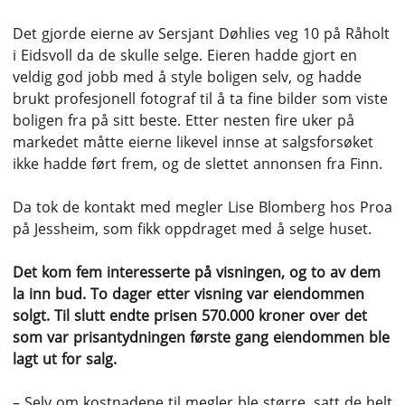
Det gjorde eierne av Sersjant Døhlies veg 10 på Råholt
i Eidsvoll da de skulle selge. Eieren hadde gjort en
veldig god jobb med å style boligen selv, og hadde
brukt profesjonell fotograf til å ta fine bilder som viste
boligen fra på sitt beste. Etter nesten fire uker på
markedet måtte eierne likevel innse at salgsforsøket
ikke hadde ført frem, og de slettet annonsen fra Finn.
Da tok de kontakt med megler Lise Blomberg hos Proa
på Jessheim, som fikk oppdraget med å selge huset.
Det kom fem interesserte på visningen, og to av dem
la inn bud. To dager etter visning var eiendommen
solgt. Til slutt endte prisen 570.000 kroner over det
som var prisantydningen første gang eiendommen ble
lagt ut for salg.
– Selv om kostnadene til megler ble større, satt de helt