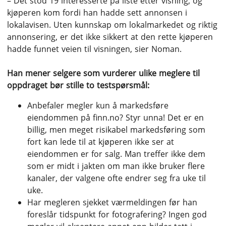
– Det stod 19 interesserte på liste etter visning, og
kjøperen kom fordi han hadde sett annonsen i
lokalavisen. Uten kunnskap om lokalmarkedet og riktig
annonsering, er det ikke sikkert at den rette kjøperen
hadde funnet veien til visningen, sier Noman.
Han mener selgere som vurderer ulike meglere til
oppdraget bør stille to testspørsmål:
Anbefaler megler kun å markedsføre
eiendommen på finn.no? Styr unna! Det er en
billig, men meget risikabel markedsføring som
fort kan lede til at kjøperen ikke ser at
eiendommen er for salg. Man treffer ikke dem
som er midt i jakten om man ikke bruker flere
kanaler, der valgene ofte endrer seg fra uke til
uke.
Har megleren sjekket værmeldingen før han
foreslår tidspunkt for fotografering? Ingen god