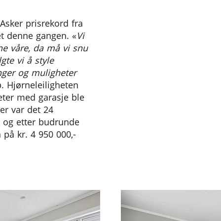
sker prisrekord fra
set denne gangen. «
Vi
ne våre, da må vi snu
gte vi å style
inger og muligheter
p. Hjørneleiligheten
eter med garasje ble
Her var det 24
 og etter budrunde
på kr. 4 950 000,-