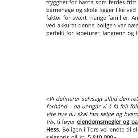
trygghet for barna som ferdes fritt
barnehage og skole ligger like ved
faktor for svært mange familier. An
ved akkurat denne boligen var nærh
perfekt for løpeturer, langrenn og fr
«
Vi definerer selvsagt alltid den re
forhånd – da unngår vi å få feil fo
vite hva du skal hva selge og hvem
til
», tilføyer
eiendomsmegler og par
Hess
. Boligen i Tors vei endte til 
salgspris på kr. 5 810 000,-