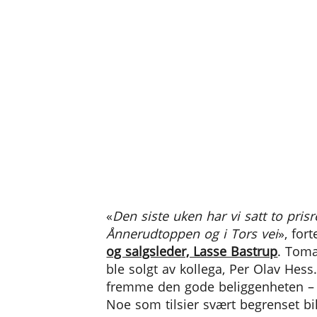
«
Den siste uken har vi satt to pris
Ånnerudtoppen og i Tors vei
», fort
og salgsleder, Lasse Bastrup
. Toma
ble solgt av kollega, Per Olav Hess.
fremme den gode beliggenheten – h
Noe som tilsier svært begrenset bi