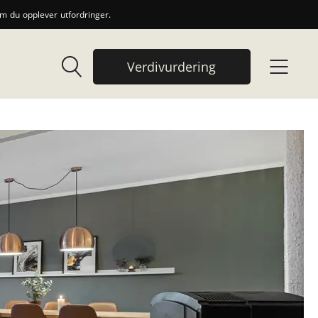
 du opplever utfordringer.
Verdivurdering