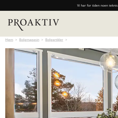
Vi har for tiden noen tekni
Hjem
>
Boligmagasin
>
Boligartikler
>