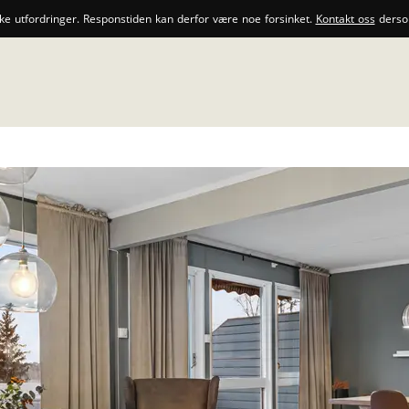
ske utfordringer. Responstiden kan derfor være noe forsinket.
Kontakt oss
dersom