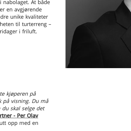
 i nabolaget. At både
 er en avgjørende
dre unike kvaliteter
eten til turterreng –
idager i friluft.
tte kjøperen på
lk på visning. Du må
 du skal selge det
tner - Per Olav
slutt opp med en