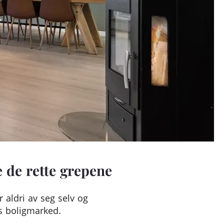
e de rette grepene
r aldri av seg selv og
ns boligmarked.