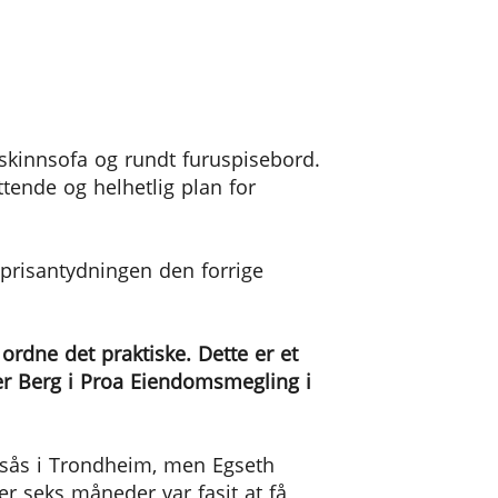
d skinnsofa og rundt furuspisebord.
tende og helhetlig plan for
r prisantydningen den forrige
 ordne det praktiske. Dette er et
er Berg i Proa Eiendomsmegling i
lsås i Trondheim, men Egseth
er seks måneder var fasit at få