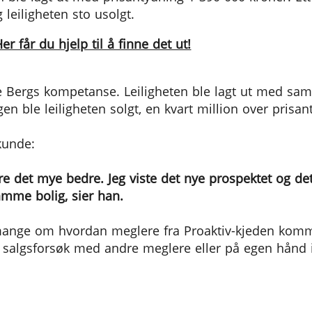
leiligheten sto usolgt.
r får du hjelp til å finne det ut!
ke Bergs kompetanse. Leiligheten ble lagt ut med sa
en ble leiligheten solgt, en kvart million over prisan
kunde:
jøre det mye bedre. Jeg viste det nye prospektet og d
amme bolig, sier han.
mange om hvordan meglere fra Proaktiv-kjeden kommer
at salgsforsøk med andre meglere eller på egen hånd 