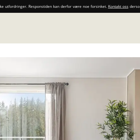
ske utfordringer. Responstiden kan derfor være noe forsinket.
Kontakt oss
dersom