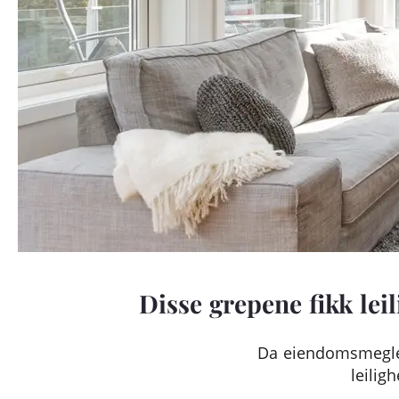
Disse grepene fikk leil
Da eiendomsmegler
leilig