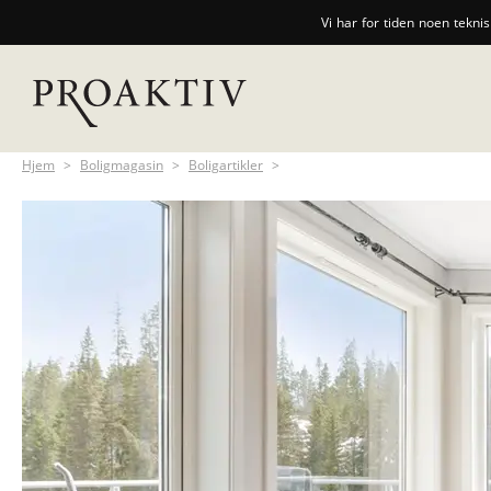
Vi har for tiden noen tekni
Hjem
>
Boligmagasin
>
Boligartikler
>