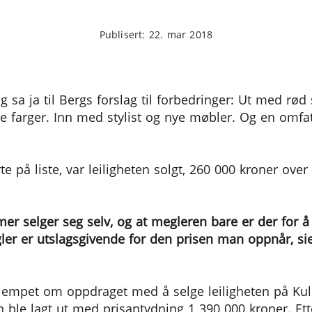
Publisert: 22. mar 2018
g sa ja til Bergs forslag til forbedringer: Ut med rø
 farger. Inn med stylist og nye møbler. Og en omfat
te på liste, var leiligheten solgt, 260 000 kroner ove
mer selger seg selv, og at megleren bare er der for å
ler er utslagsgivende for den prisen man oppnår, si
kjempet om oppdraget med å selge leiligheten på Ku
n ble lagt ut med prisantydning 1 390 000 kroner. Ett