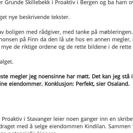
 Grunde Skillebekk i Proaktiv i Bergen og ba ham o
laget nye beskrivende tekster.
 boligen med rådgiver, med tanke på møbleringen. Le
nnonsen på Finn da den lå ute hos en annen megler,
 mye de riktige ordene og de rette bildene i de rette
alget.
ste megler jeg noensinne har møtt. Det kan jeg stå i
ine eiendommer. Konklusjon: Perfekt, sier Osaland.
roaktiv i Stavanger leier noen ganger inn en skriben
draget med å selge eiendommen Kindilan. Sammen fa