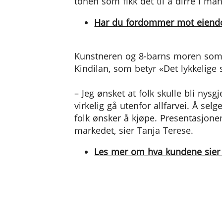
tonen som fikk det til å dirre i ma
Har du fordommer mot eiendo
Kunstneren og 8-barns moren som b
Kindilan, som betyr «Det lykkelige 
– Jeg ønsket at folk skulle bli nys
virkelig gå utenfor allfarvei. Å s
folk ønsker å kjøpe. Presentasjonen
markedet, sier Tanja Terese.
Les mer om hva kundene sier 