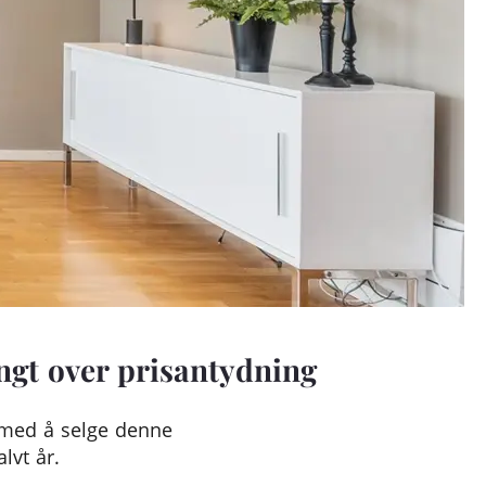
langt over prisantydning
 med å selge denne
lvt år.