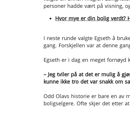
personer hadde vært på visning, og 
Hvor mye er din bolig verdt? He
I neste runde valgte Egseth å bru
gang. Forskjellen var at denne gang
Egseth er i dag en meget fornøyd 
– Jeg tviler på at det er mulig å g
kunne ikke tro det var snakk om s
Odd Olavs historie er bare en av 
boligselgere. Ofte skjer det etter 
Skulle selge selv