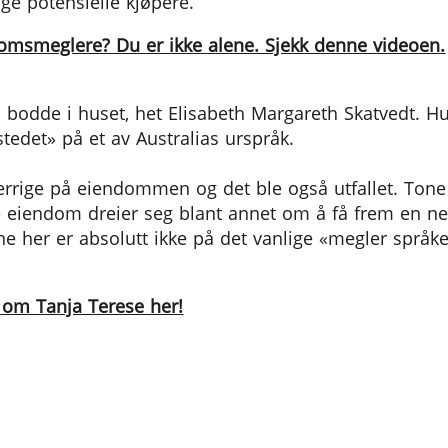
nge potensielle kjøpere.
msmeglere? Du er ikke alene. Sjekk denne videoen.
odde i huset, het Elisabeth Margareth Skatvedt. Hu
stedet» på et av Australias urspråk.
gjerrige på eiendommen og det ble også utfallet. Ton
elge eiendom dreier seg blant annet om å få frem en
e her er absolutt ikke på det vanlige «megler språke
om Tanja Terese her!