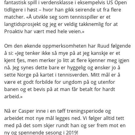
fantastisk spill i verdensklasse i eksempelvis US Open
tidligere i høst – hvor han gikk seirende ut fra flere
matcher. «Å utvikle seg som tennisspiller er et
langtidsprosjekt og jeg er veldig takknemlig for at
Proaktiv har vært med hele veien.»
Om den økende oppmerksomheten har Ruud følgende
å si: «Jeg tenker ikke så mye på at jeg kanskje er et
kjent fjes, men merker jo litt at flere kjenner meg igjen
nå. Jeg synes dette bare er hyggelig og ønsker jo å
sette Norge på kartet i tennisverden. Mitt mål er å
være et godt forbilde for ungdom på og utenfor
banen og et bevis på at man får betalt for hardt
arbeid.»
Nå er Casper inne i en tøff treningsperiode og
arbeidet mot nye mål legges ned. Vi følger alltid tett
med på det som skjer rundt han og ser frem mot en
ny og spennende sesong i 2019!