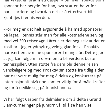
har vi tatt en prat med Casper – om hva Proaktiv som
sponsor har betydd for han, hva støtten betyr for
hans karriere og hvordan det er å etterhvert bli et
kjent fjes i tennis-verden.
«For meg er det helt avgjørende å ha med sponsorer
på laget. I tennis står man for alle kostnadene selv og
med vel 300 reisedøgn i året sier det seg selv at det er
kostbart. Jeg er ydmyk og veldig glad for at Proaktiv
har vært en av mine sponsorer i mange år. Dette gjør
at jeg kan følge min drøm om å bli verdens beste
tennisspiller. Uten støtte fra dem blir denne reisen
vanskeligere og med Proaktiv sin støtte fra tidlig alder
har det vært mulig for meg å delta og konkurrere på
internasjonalt nivå noe som er viktig for å måle krefter
og for å utvikle seg på tennisbanen.»
Vi har fulgt Casper fra delmålene om å delta i Grand
Slam-turneringer på juniornivå, til å se han vise