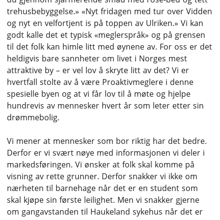
trehusbebyggelse.» «Nyt fridagen med tur over Vidden
og nyt en velfortjent is på toppen av Ulriken.» Vi kan
godt kalle det et typisk «meglerspråk» og på grensen
til det folk kan himle litt med øynene av. For oss er det
heldigvis bare sannheter om livet i Norges mest
attraktive by – er vel lov å skryte litt av det? Vi er
hvertfall stolte av å være Proaktivmeglere i denne
spesielle byen og at vi får lov til å møte og hjelpe
hundrevis av mennesker hvert år som leter etter sin
drømmebolig.
Vi mener at mennesker som bor riktig har det bedre.
Derfor er vi svært nøye med informasjonen vi deler i
markedsføringen. Vi ønsker at folk skal komme på
visning av rette grunner. Derfor snakker vi ikke om
nærheten til barnehage når det er en student som
skal kjøpe sin første leilighet. Men vi snakker gjerne
om gangavstanden til Haukeland sykehus når det er