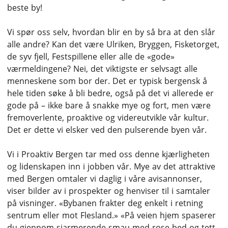
beste by!
Vi spør oss selv, hvordan blir en by så bra at den slår
alle andre? Kan det være Ulriken, Bryggen, Fisketorget,
de syv fjell, Festspillene eller alle de «gode»
værmeldingene? Nei, det viktigste er selvsagt alle
menneskene som bor der. Det er typisk bergensk å
hele tiden søke å bli bedre, også på det vi allerede er
gode på – ikke bare å snakke mye og fort, men være
fremoverlente, proaktive og videreutvikle vår kultur.
Det er dette vi elsker ved den pulserende byen vår.
Vi i Proaktiv Bergen tar med oss denne kjærligheten
og lidenskapen inn i jobben vår. Mye av det attraktive
med Bergen omtaler vi daglig i våre avisannonser,
viser bilder av i prospekter og henviser til i samtaler
på visninger. «Bybanen frakter deg enkelt i retning
sentrum eller mot Flesland.» «På veien hjem spaserer
du gjennom sjarmerende smau med rose-bed og tett