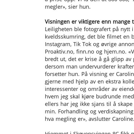
megler», sier hun.
Visningen er viktigere enn mange t
Leiligheten ble fotografert på nytt 
kveldsskumring, det ble filmet en b
Instagram, Tik Tok og øvrige anno
Proaktiv.no, finn.no og hjem.no. «V
bredt ut, det er krise å gå glipp av
dersom man undervurderer kraften
forsetter hun. På visning er Caroline
gjerne med hjelp av en ekstra kolle
interessenter og områder av eien
hvem jeg skal kjøre budrunde med
ellers har jeg ikke sjans til å ska
min. Forhandling og verdiskapning
hva megling er», avslutter Caroline
Hjemmet i Skøyensvingen 8C fikk n