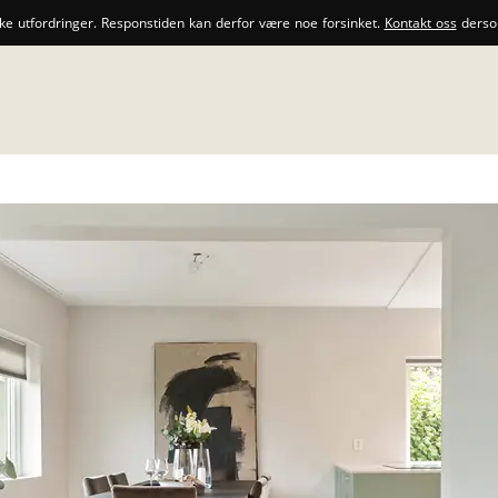
ske utfordringer. Responstiden kan derfor være noe forsinket.
Kontakt oss
dersom