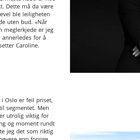
ekt. Dette må da være
evel ble leiligheten
ode uten bud. «Når
n meglerkjede er jeg
 annerledes for å
setter Caroline.
 Oslo er feil priset,
d til segmentet. Men
er utrolig viktig for
ting og moment rundt
rte jeg det som riktig
 høyere enn forrige