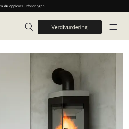
 du opplever utfordringer.
Verdivurdering