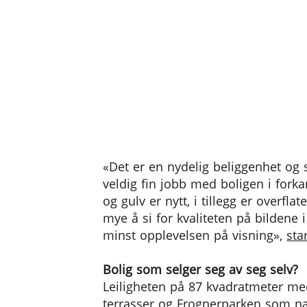
«Det er en nydelig beliggenhet og s
veldig fin jobb med boligen i forka
og gulv er nytt, i tillegg er overfla
mye å si for kvaliteten på bildene 
minst opplevelsen på visning»,
sta
Bolig som selger seg av seg selv?
Leiligheten på 87 kvadratmeter med
terrasser og Frognerparken som 