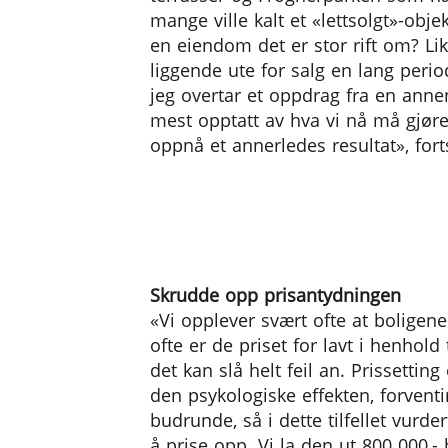
mange ville kalt et «lettsolgt»-obj
en eiendom det er stor rift om? Lik
liggende ute for salg en lang peri
jeg overtar et oppdrag fra en anne
mest opptatt av hva vi nå må gjøre
oppnå et annerledes resultat», fort
Skrudde opp prisantydningen
«Vi opplever svært ofte at boligene i
ofte er de priset for lavt i henhol
det kan slå helt feil an. Prissetting 
den psykologiske effekten, forven
budrunde, så i dette tilfellet vurde
å prise opp. Vi la den ut 800 000,-