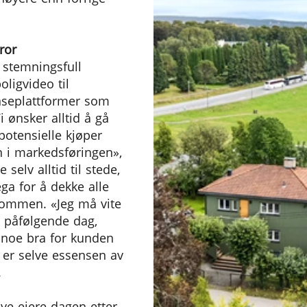
ror
i stemningsfull
oligvideo til
nseplattformer som
i ønsker alltid å gå
 potensielle kjøper
 i markedsføringen»,
 selv alltid til stede,
ga for å dekke alle
dommen. «Jeg må vite
 påfølgende dag,
pe noe bra for kunden
 er selve essensen av
.
ye eiere dagen etter