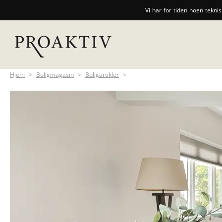
Vi har for tiden noen tekni
Hjem
>
Boligmagasin
>
Boligartikler
>