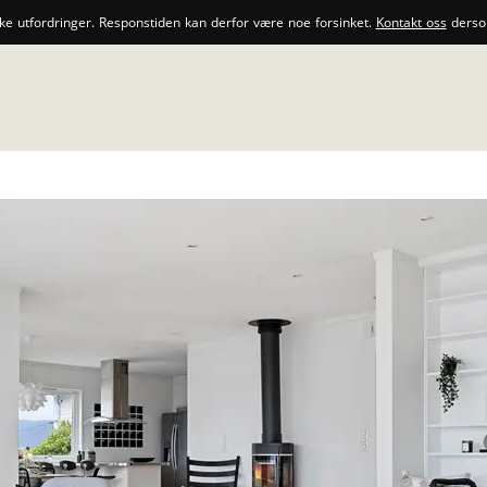
ske utfordringer. Responstiden kan derfor være noe forsinket.
Kontakt oss
dersom