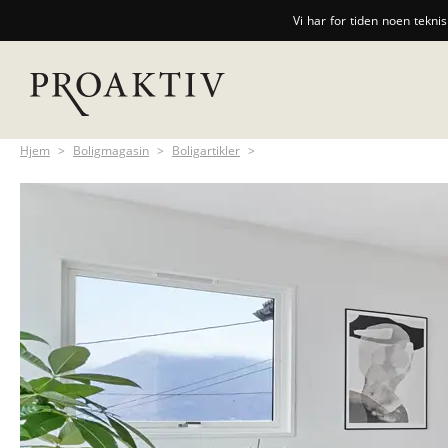
Vi har for tiden noen tekni
Hjem
>
Boligmagasin
>
Boligartikler
>