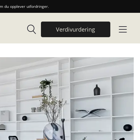
 du opplever utfordringer.
Verdivurdering