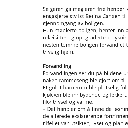
Selgeren ga megleren frie hender, 
engasjerte stylist Betina Carlsen til
gjennomgang av boligen.
Hun møblerte boligen, hentet inn 
rekvisitter og oppgraderte belysni
nesten tomme boligen forvandlet ti
trivelig hjem.
Forvandling
Forvandlingen ser du på bildene 
naken rammeseng ble gjort om til e
Et goldt barnerom ble plutselig full
kjøkken ble innbydende og lekkert
fikk trivsel og varme.
– Det handler om å finne de løsn
de allerede eksisterende fortrinnene
tilfellet var utsikten, lyset og pla