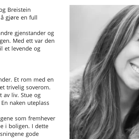
og Breistein
 å gjøre en full
andre gjenstander og
ngen. Med ett var den
l et levende og
under. Et rom med en
t trivelig soverom.
t av liv. Stue og
. En naken uteplass
ingene som fremhever
 i boligen. I dette
nløsningene gode