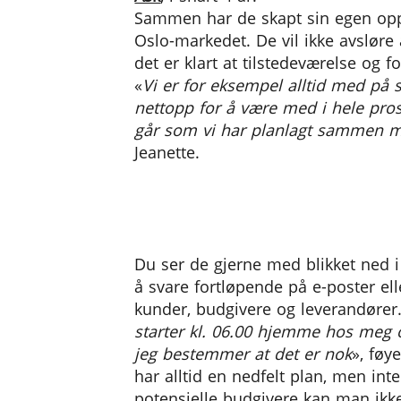
Sammen har de skapt sin egen opps
Oslo-markedet. De vil ikke avsløre
det er klart at tilstedeværelse og f
«
Vi er for eksempel alltid med på s
nettopp for å være med i hele pros
går som vi har planlagt sammen 
Jeanette.
Du ser de gjerne med blikket ned 
å svare fortløpende på e-poster el
kunder, budgivere og leverandører.
starter kl. 06.00 hjemme hos meg o
jeg bestemmer at det er nok
», føy
har alltid en nedfelt plan, men int
potensielle budgivere kan man ikke