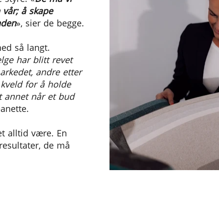
n vår; å skape
unden
», sier de begge.
ned så langt.
lge har blitt revet
arkedet, andre etter
 kveld for å holde
lt annet når et bud
eanette.
det alltid være. En
 resultater, de må