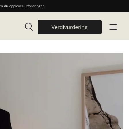
 du opplever utfordringer.
Verdivurdering