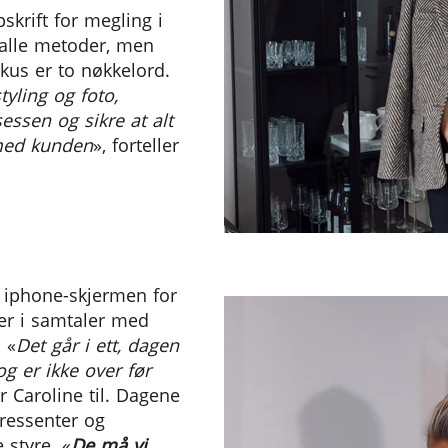
krift for megling i
 alle metoder, men
okus er to nøkkelord.
tyling og foto,
essen og sikre at alt
med kunden
», forteller
i iphone-skjermen for
ler i samtaler med
 «
Det går i ett, dagen
g er ikke over før
er Caroline til. Dagene
eressenter og
 styre. «
De må vi