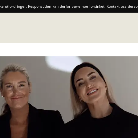
ske utfordringer. Responstiden kan derfor være noe forsinket.
Kontakt oss
dersom