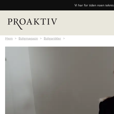
Vi har for tiden noen tekni
Hjem
>
Boligmagasin
>
Boligartikler
>