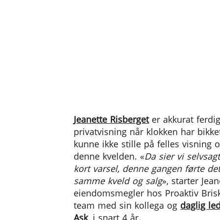
Jeanette Risberget
er akkurat ferd
privatvisning når klokken har bikke
kunne ikke stille på felles visning o
denne kvelden. «
Da sier vi selvsagt
kort varsel, denne gangen førte det
samme kveld og salg
», starter Jea
eiendomsmegler hos Proaktiv Brisk
team med sin kollega og
daglig le
Ask
, i snart 4 år.