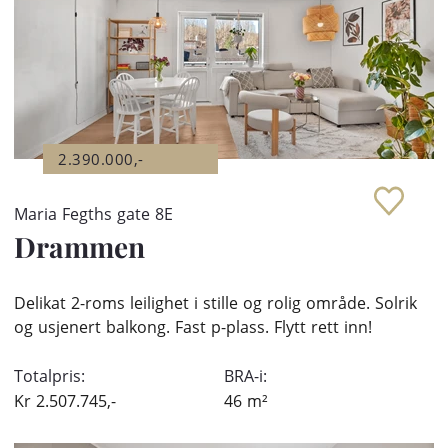
2.390.000,-
Maria Fegths gate 8E
Drammen
Delikat 2-roms leilighet i stille og rolig område. Solrik
og usjenert balkong. Fast p-plass. Flytt rett inn!
Totalpris:
BRA-i:
Kr
2.507.745,-
46
m²