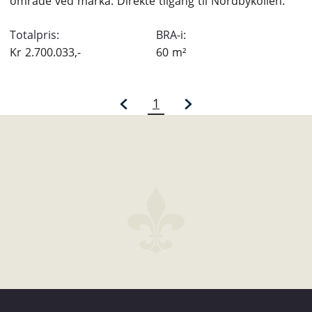
område ved marka. Direkte tilgang til Nordbykollen.
Totalpris:
BRA-i:
Kr
2.700.033,-
60
m²
1