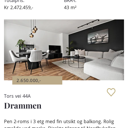
Totalpris:
BRA-i:
Kr
2.472.459,-
43
m²
2.650.000,-
Tors vei 44A
Drammen
Pen 2-roms i 3 etg med fin utsikt og balkong. Rolig