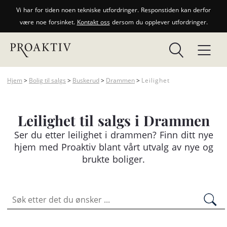
Vi har for tiden noen tekniske utfordringer. Responstiden kan derfor
være noe forsinket.
Kontakt oss
dersom du opplever utfordringer.
Hjem
>
Bolig til salgs
>
Buskerud
>
Drammen
>
Leilighet
Leilighet til salgs i Drammen
Ser du etter
leilighet
i drammen? Finn ditt nye
hjem med Proaktiv blant vårt utvalg av nye og
brukte boliger.