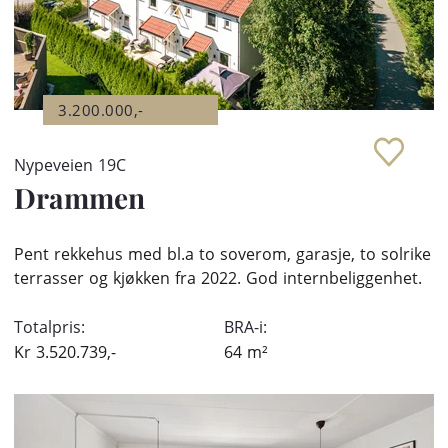
3.200.000,-
Nypeveien 19C
Drammen
Pent rekkehus med bl.a to soverom, garasje, to solrike
terrasser og kjøkken fra 2022. God internbeliggenhet.
Totalpris:
BRA-i:
Kr
3.520.739,-
64
m²