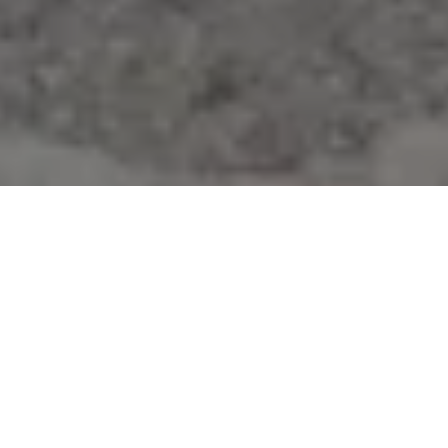
Se alle bilder (
39
)
Hjem
>
Bolig til salgs
>
Rogaland
>
Sauda
>
Enebolig
>
Hellandsbygdvegen 670
Hellandsbygdvegen 670