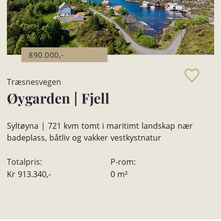
890.000,-
Træsnesvegen
Øygarden
|
Fjell
Syltøyna | 721 kvm tomt i maritimt landskap nær
badeplass, båtliv og vakker vestkystnatur
Totalpris:
P-rom:
Kr
913.340,-
0
m²