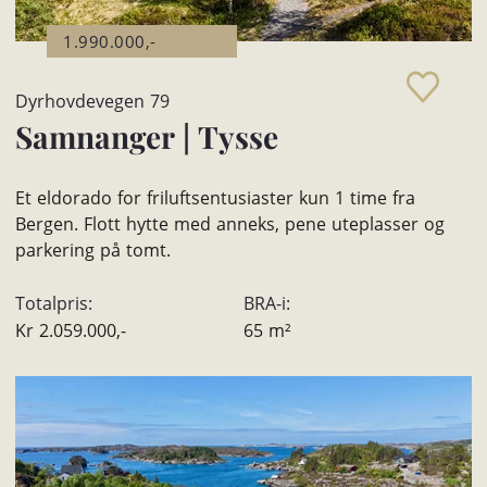
1.990.000,-
Dyrhovdevegen 79
Samnanger
|
Tysse
Et eldorado for friluftsentusiaster kun 1 time fra
Bergen. Flott hytte med anneks, pene uteplasser og
parkering på tomt.
Totalpris:
BRA-i:
Kr
2.059.000,-
65
m²