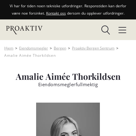
Vi har for tiden noen tekniske utfordringer. Responstiden kan derfor
være noe forsinket.
Kontakt oss
dersom du opplever utfordringer.
Hjem
>
Eiendomsmegler
>
Bergen
>
Proaktiv Bergen Sentrum
>
Amalie Aimée Thorkildsen
Amalie Aimée Thorkildsen
Eiendomsmeglerfullmektig