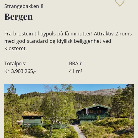
Strangebakken 8
Bergen
Fra brostein til bypuls på få minutter! Attraktiv 2-roms
med god standard og idyllisk beliggenhet ved
Klosteret.
Totalpris:
BRA-i:
Kr
3.903.265,-
41
m²