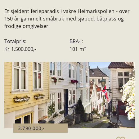
Et sjeldent ferieparadis i vakre Heimarkspollen - over
150 år gammelt småbruk med sjøbod, båtplass og
frodige omgivelser
Totalpris:
BRA-i:
Kr
1.500.000,-
101
m²
3.790.000,-