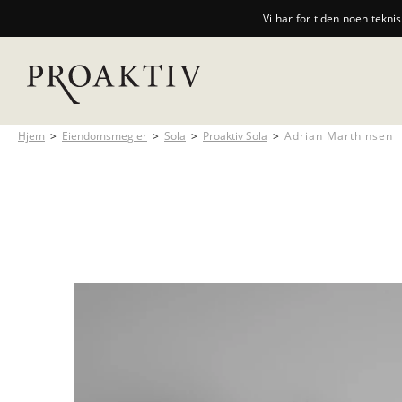
Vi har for tiden noen tekni
Hjem
>
Eiendomsmegler
>
Sola
>
Proaktiv Sola
>
Adrian Marthinsen