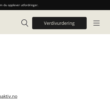
 du opplever utfordringer.
Verdivurdering
aktiv.no