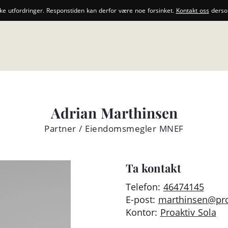
ske utfordringer. Responstiden kan derfor være noe forsinket.
Kontakt oss
dersom
Adrian Marthinsen
Partner / Eiendomsmegler MNEF
Ta kontakt
Telefon:
46474145
E-post:
marthinsen@pro
Kontor:
Proaktiv Sola