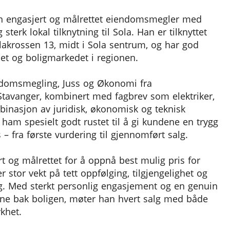
n engasjert og målrettet eiendomsmegler med
sterk lokal tilknytning til Sola. Han er tilknyttet
Solakrossen 13, midt i Sola sentrum, og har god
et og boligmarkedet i regionen.
ndomsmegling, Juss og Økonomi fra
Stavanger, kombinert med fagbrev som elektriker,
binasjon av juridisk, økonomisk og teknisk
ham spesielt godt rustet til å gi kundene en trygg
 – fra første vurdering til gjennomført salg.
rt og målrettet for å oppnå best mulig pris for
r stor vekt på tett oppfølging, tilgjengelighet og
g. Med sterkt personlig engasjement og en genuin
ne bak boligen, møter han hvert salg med både
khet.