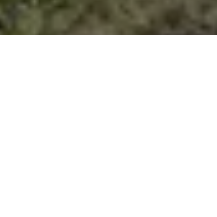
Se alle bilder (
61
)
Hjem
>
Bolig til salgs
>
Akershus
>
Lørenskog
>
Enebolig
>
Glenneveien
28
Glenneveien 28
Prisantydning:
Totalpris:
Kr
7.850.000,-
Kr
8.315.240,-
BRA:
BRA-i:
209
m²
162
m²